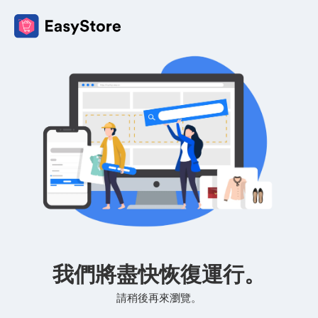
我們將盡快恢復運行。
請稍後再來瀏覽。