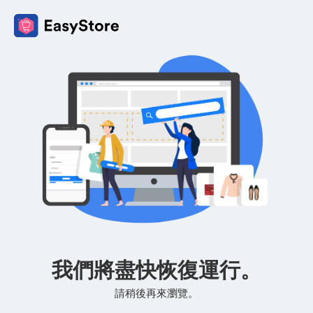
我們將盡快恢復運行。
請稍後再來瀏覽。