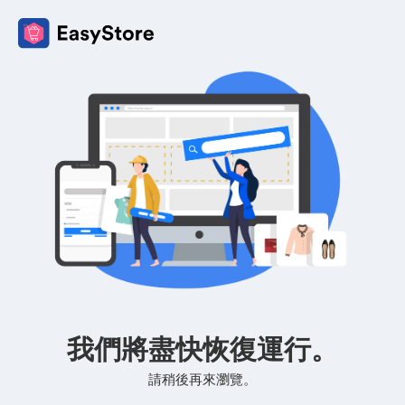
我們將盡快恢復運行。
請稍後再來瀏覽。