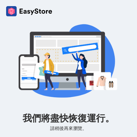
我們將盡快恢復運行。
請稍後再來瀏覽。