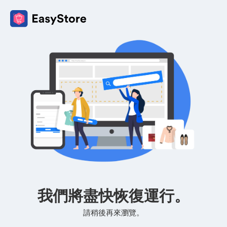
我們將盡快恢復運行。
請稍後再來瀏覽。