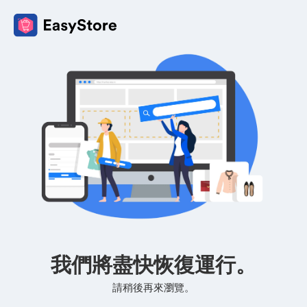
我們將盡快恢復運行。
請稍後再來瀏覽。