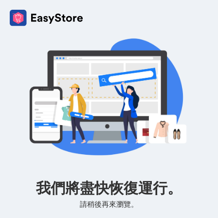
我們將盡快恢復運行。
請稍後再來瀏覽。