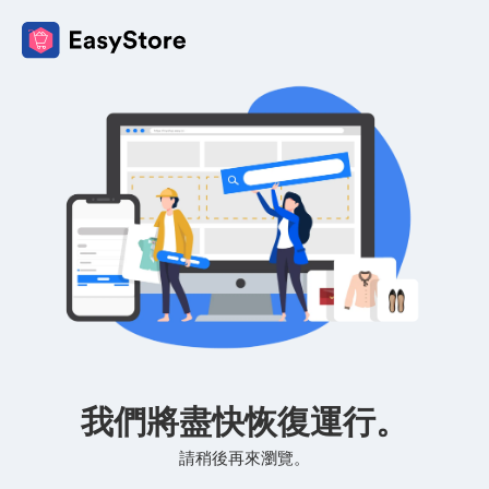
我們將盡快恢復運行。
請稍後再來瀏覽。