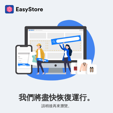
我們將盡快恢復運行。
請稍後再來瀏覽。