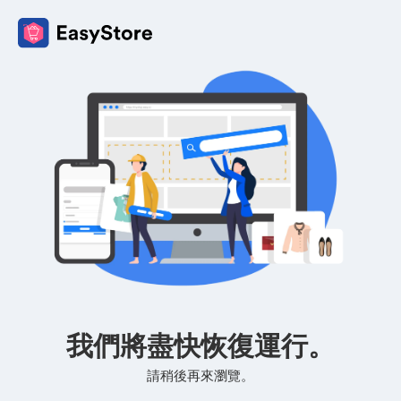
我們將盡快恢復運行。
請稍後再來瀏覽。