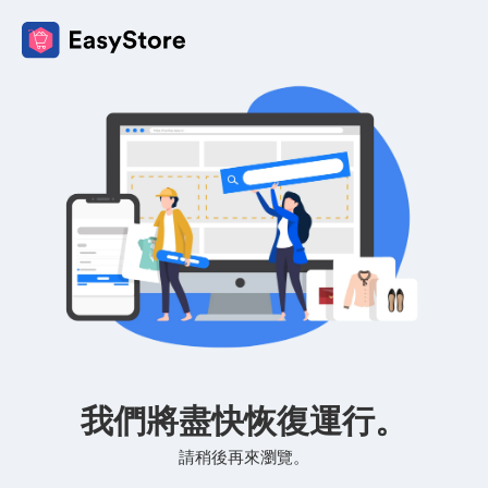
我們將盡快恢復運行。
請稍後再來瀏覽。