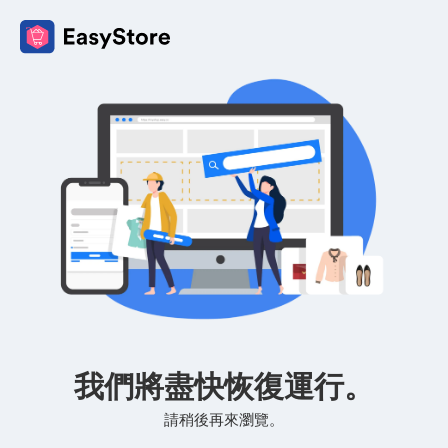
我們將盡快恢復運行。
請稍後再來瀏覽。