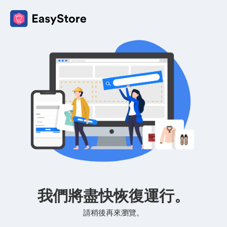
我們將盡快恢復運行。
請稍後再來瀏覽。