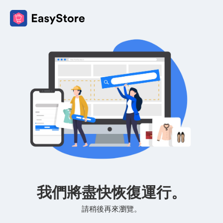
我們將盡快恢復運行。
請稍後再來瀏覽。