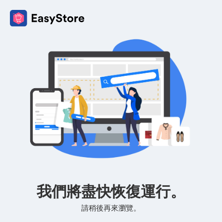
我們將盡快恢復運行。
請稍後再來瀏覽。